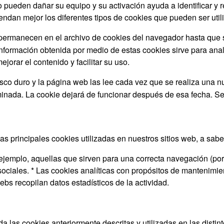
pueden dañar su equipo y su activación ayuda a identificar y re
dan mejor los diferentes tipos de cookies que pueden ser util
ermanecen en el archivo de cookies del navegador hasta que 
nformación obtenida por medio de estas cookies sirve para analiz
orar el contenido y facilitar su uso.
co duro y la página web las lee cada vez que se realiza una nu
ada. La cookie dejará de funcionar después de esa fecha. Se uti
s principales cookies utilizadas en nuestros sitios web, a sabe
ejemplo, aquellas que sirven para una correcta navegación (por
ociales. * Las cookies analíticas con propósitos de mantenimien
webs recopilan datos estadísticos de la actividad.
las cookies anteriormente descritas y utilizadas en las distin