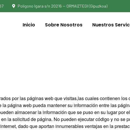
67
Polígono Igara s/n 20216 -- ORMAIZTEGI (Gipuzkoa)
Inicio
Sobre Nosotros
Nuestros Servic
ados por las páginas web que visitas,las cuales contienen los 
 la página web pueda mantener su información entre las páginas
 pueden almacenar la información que se puso en su lugar por el
 en la solicitud de página. No pueden ejecutar código y no se p
nternet, dado que aportan innumerables ventajas en la prestación